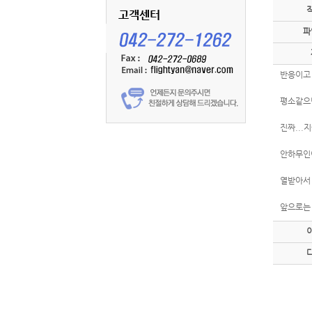
파
반응이고 
평소같으면
진짜...
안하무인이
열받아서
앞으로는 