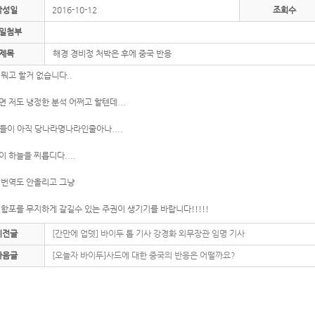
작성일
2016-10-12
조회수
일첨부
제목
해경 경비정 처박은 후에 중국 반응
뭐고 할거 없습니다..
 저도 냉정한 분석 어쩌고 할텐데...
지들이 아직 당나라명나라인줄아나....
 하늘을 찌릅디다....
 번역도 안올리고 그냥
함포를 무지하게 갈길수 있는 주권이 생기기를 바랍니다!!!!!
이전글
[간만에 업뎃] 바이두 톱 기사 강경화 외무장관 임명 기사
다음글
[오늘자 바이두]사드에 대한 중국의 반응은 어떨까요?