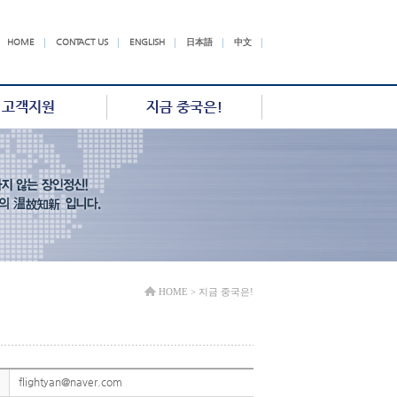
HOME
CONTACT US
ENGLISH
日本語
中文
HOME
> 지금 중국은!
flightyan@naver.com